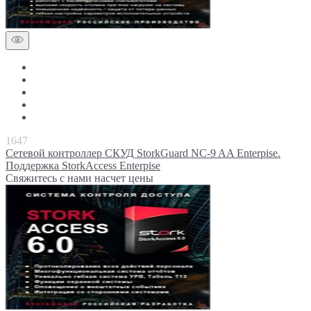
1647
Сетевой контроллер СКУД StorkGuard NC-9 AA Enterpise.
Поддержка StorkAccess Enterpise
Свяжитесь с нами насчет цены