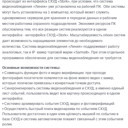
происходит из интерфейса СКУД «Stork», при условии, что система
видеонаблюдения «Линия» уже установлена на рабочий ПК.
Обе системы
могут быть установлены на 1 компьютер, который может служить
одновременно сервером для хранения и передачи данных и рабочим
местом работника охранного подразделения. Экономия ресурсов ПК
обусловлена тем, что все реакции систем реализуются в одном
интерфейсе - интерфейсе СКУД «Stork». Масштабируемость обеих систем
дает возможность наращивания элементов до необходимого
количества.
Система видеонаблюдения «Линия» поддерживает работу
аналоговых, так и IP камер торговой марки
«Sarmatt»
. При этом отдельное
программное обеспечение для системы видеонаблюдения не требуется.
Основные возможности системы:
• Совмещать функции фото и видео верификации: при проходе
фотография посетителя появляется на фоне живого видео с камер,
которые логически привязаны к конкретным точкам доступа.
• Синхронизировать системы видеонаблюдения и СКУД, а именно единый
лист событий, пользователь видит всю картину происходящего в одном
интерфейсе.
• Системно архивировать события СКУД, видео и фотоверификаций.
• Осуществлять быстрый поиск видеоархива по событиям СКУД.
Пользователю достаточно в один клик щёлкнуть мышкой по событию в
базе СКУД и система автоматически покажет связанный с этим событием
ролик.