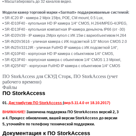
• Масштабировать до 32 каналов видео.
Модели камер торговой марки «Sarmatt» поддерживаемые системой:
• SR-IC20 IP - камера 2 Mpix 15fps, POE, CM mount, 0.5 Lux,
•
SR-ID10F40 - купольная HD IP камера 1/4“ CMOS, H.264/MPEG-4/JPEG,
•
SR-ID13F40 - купольная компактная IP-камера день/ночь IP66 (от -30)
•
SR-ID20V39 - IP камера 2Mpix купол c ИК 15м с вариобъективом H.264
•
SR-IN20V3616 - уличная камера с ИК подсветкой 1/3“ Micron CMOS 2.0
•
SR-IN25V3312IR - уличная FullHD IP камера с ИК подсветкой 1/4“,
•
SR-IQ10F40 - корпусная HD IP камера с обьективом 1/4“ CMOS,
•
SR-IQ13F40 - корпусная камера с обьективом 1/4“ CMOS 1.3 Mpixel,
•
SR-IQ25F40" - корпусная FullHD IP камера с обьективом 1/4“ CMOS
ПО StorkAccess для СКУД Сторк, ПО StorkAccess (учет
рабочего времени)
Файлы
ПО StorkAccess
01.
Дистрибутив ПО StorkAccess
(
вер.5.11.4.0 от 18.10.2017)
ВНИМАНИЕ!
Закончена поддержка ПО StrorkAccess версий 2, 3
и 4. Процесс обновления, вашей версии StorkAccess до версии
5, уточняйте по телефону технической поддержки.
Документация к ПО StorkAccess