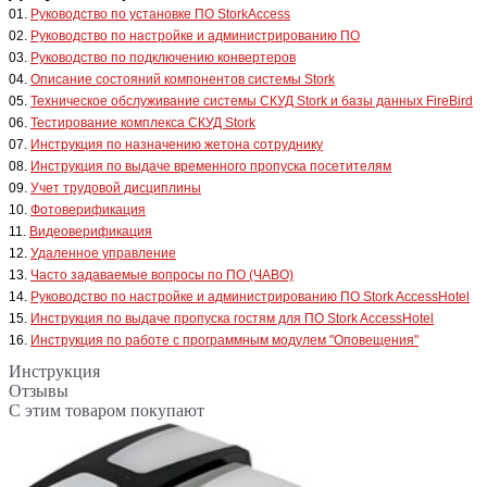
01.
Руководство по установке ПО StorkAccess
02.
Руководство по настройке и администрированию ПО
03.
Руководство по подключению конвертеров
04.
Описание состояний компонентов системы Stork
05.
Техническое обслуживание системы СКУД Stork и базы данных FireBird
06.
Тестирование комплекса СКУД Stork
07.
Инструкция по назначению жетона сотруднику
08.
Инструкция по выдаче временного пропуска посетителям
09.
Учет трудовой дисциплины
10.
Фотоверификация
11.
Видеоверификация
12.
Удаленное управление
13.
Часто задаваемые вопросы по ПО (ЧАВО)
14.
Руководство по настройке и администрированию ПО Stork AccessHotel
15.
Инструкция по выдаче пропуска гостям для ПО Stork AccessHotel
16.
Инструкция по работе с программным модулем "Оповещения"
Инструкция
Отзывы
С этим товаром покупают